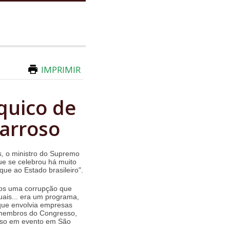
IMPRIMIR
quico de
Barroso
, o ministro do Supremo
ue se celebrou há muito
ue ao Estado brasileiro".
mos uma corrupção que
uais... era um programa,
que envolvia empresas
, membros do Congresso,
roso em evento em São