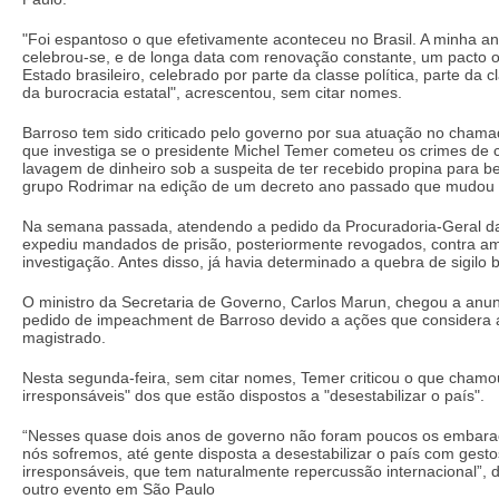
"Foi espantoso o que efetivamente aconteceu no Brasil. A minha an
celebrou-se, e de longa data com renovação constante, um pacto o
Estado brasileiro, celebrado por parte da classe política, parte da 
da burocracia estatal", acrescentou, sem citar nomes.
Barroso tem sido criticado pelo governo por sua atuação no chamad
que investiga se o presidente Michel Temer cometeu os crimes de 
lavagem de dinheiro sob a suspeita de ter recebido propina para be
grupo Rodrimar na edição de um decreto ano passado que mudou r
Na semana passada, atendendo a pedido da Procuradoria-Geral da
expediu mandados de prisão, posteriormente revogados, contra a
investigação. Antes disso, já havia determinado a quebra de sigilo 
O ministro da Secretaria de Governo, Carlos Marun, chegou a anu
pedido de impeachment de Barroso devido a ações que considera 
magistrado.
Nesta segunda-feira, sem citar nomes, Temer criticou o que chamo
irresponsáveis" dos que estão dispostos a "desestabilizar o país".
“Nesses quase dois anos de governo não foram poucos os embara
nós sofremos, até gente disposta a desestabilizar o país com ges
irresponsáveis, que tem naturalmente repercussão internacional”, 
outro evento em São Paulo