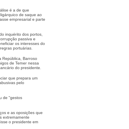
álise é a de que
ligárquico de saque ao
classe empresarial e parte
o inquérito dos portos,
corrupção passiva e
neficiar os interesses do
egras portuárias.
 República, Barroso
migos de Temer nessa
bancário do presidente.
nciar que prepara um
abusivas pelo
u de "gestos
ços e as oposições que
tos extremamente
disse o presidente em