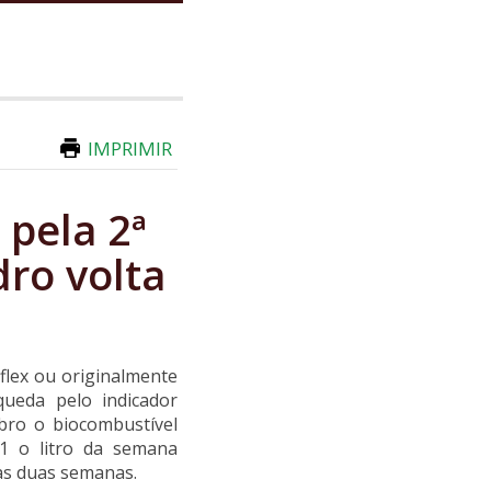
IMPRIMIR
 pela 2ª
ro volta
flex ou originalmente
ueda pelo indicador
bro o biocombustível
41 o litro da semana
 as duas semanas.