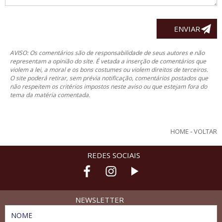
AVISO: Os comentários são de responsabilidade de seus autores e não
representam a opinião do site. É vetada a inserção de comentários que
violem a lei, a moral e os bons costumes ou violem direitos de terceiros.
O site poderá retirar, sem prévia notificação, comentários postados que
não respeitem os critérios impostos neste aviso ou que estejam fora do
tema da matéria comentada.
HOME
-
VOLTAR
REDES SOCIAIS
NEWSLETTER
NOME