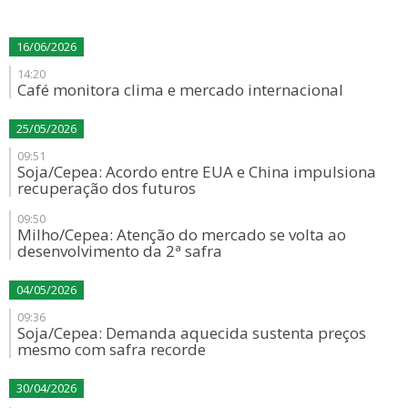
16/06/2026
14:20
Café monitora clima e mercado internacional
25/05/2026
09:51
Soja/Cepea: Acordo entre EUA e China impulsiona
recuperação dos futuros
09:50
Milho/Cepea: Atenção do mercado se volta ao
desenvolvimento da 2ª safra
04/05/2026
09:36
Soja/Cepea: Demanda aquecida sustenta preços
mesmo com safra recorde
30/04/2026