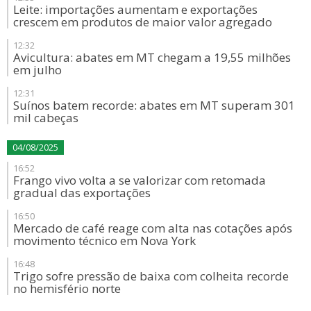
Leite: importações aumentam e exportações
crescem em produtos de maior valor agregado
12:32
Avicultura: abates em MT chegam a 19,55 milhões
em julho
12:31
Suínos batem recorde: abates em MT superam 301
mil cabeças
04/08/2025
16:52
Frango vivo volta a se valorizar com retomada
gradual das exportações
16:50
Mercado de café reage com alta nas cotações após
movimento técnico em Nova York
16:48
Trigo sofre pressão de baixa com colheita recorde
no hemisfério norte