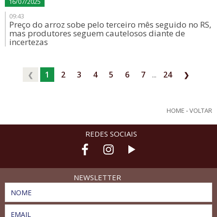
16/07/2025
09:43
Preço do arroz sobe pelo terceiro mês seguido no RS,
mas produtores seguem cautelosos diante de
incertezas
1
2
3
4
5
6
7
...
24
❮
❯
HOME
-
VOLTAR
REDES SOCIAIS
NEWSLETTER
NOME
EMAIL