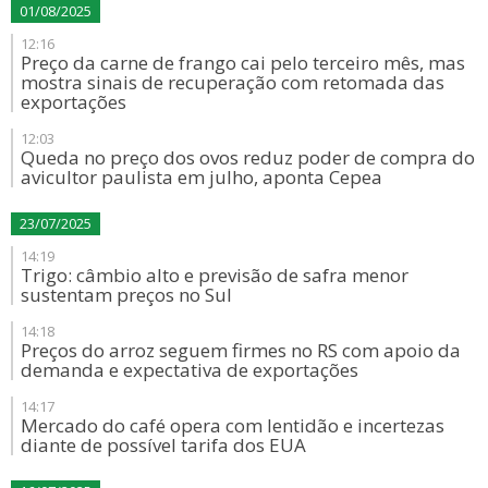
01/08/2025
12:16
Preço da carne de frango cai pelo terceiro mês, mas
mostra sinais de recuperação com retomada das
exportações
12:03
Queda no preço dos ovos reduz poder de compra do
avicultor paulista em julho, aponta Cepea
23/07/2025
14:19
Trigo: câmbio alto e previsão de safra menor
sustentam preços no Sul
14:18
Preços do arroz seguem firmes no RS com apoio da
demanda e expectativa de exportações
14:17
Mercado do café opera com lentidão e incertezas
diante de possível tarifa dos EUA