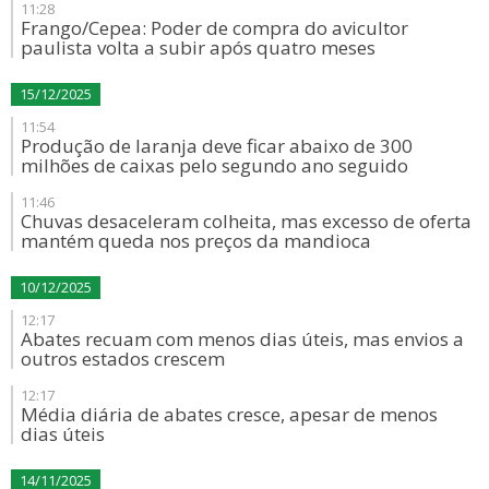
11:28
Frango/Cepea: Poder de compra do avicultor
paulista volta a subir após quatro meses
15/12/2025
11:54
Produção de laranja deve ficar abaixo de 300
milhões de caixas pelo segundo ano seguido
11:46
Chuvas desaceleram colheita, mas excesso de oferta
mantém queda nos preços da mandioca
10/12/2025
12:17
Abates recuam com menos dias úteis, mas envios a
outros estados crescem
12:17
Média diária de abates cresce, apesar de menos
dias úteis
14/11/2025