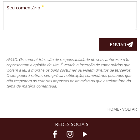
*
Seu comentário
AVISO: Os comentários são de responsabilidade de seus autores e não
representam a opinião do site. É vetada a inserção de comentários que
violem a lei, a moral e os bons costumes ou violem direitos de terceiros.
O site poderá retirar, sem prévia notificação, comentários postados que
não respeitem os critérios impostos neste aviso ou que estejam fora do
tema da matéria comentada.
HOME
-
VOLTAR
REDES SOCIAIS