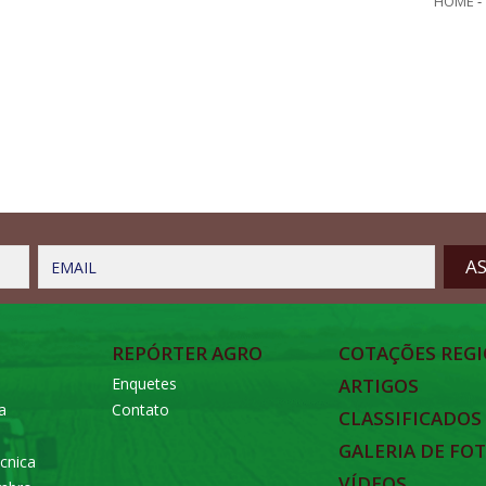
HOME
-
EMAIL
REPÓRTER AGRO
COTAÇÕES REGI
Enquetes
ARTIGOS
a
Contato
CLASSIFICADOS
GALERIA DE FO
cnica
VÍDEOS