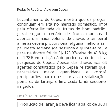
Redação Repórter Agro com Cepea
Levantamento do Cepea mostra que os preços 
continuam em alta no mercado doméstico, imp
pela oferta limitada de frutas de bom padrã
geral, segue o cenário de frutas murchas di
apenas um maior volume de chuvas e temperat
amenas devem proporcionar alguma melhora às l
pé. Nesta semana (de segunda a quinta-feira), 
pera na árvore foi de R$ 125,97/caixa de 40,8 k
de 1,28% em relação à do período anterior, de 
pesquisas do Cepea. Apesar das chuvas nos últ
agentes consultados pelo Cepea relataram que
necessárias maior quantidade e constâ
precipitações para que ocorra a revitalização
pomares de laranja e lima ácida tahiti sequeir
irrigados.
NOTÍCIAS
RELACIONADAS
Produção de laranja deve ficar abaixo de 300