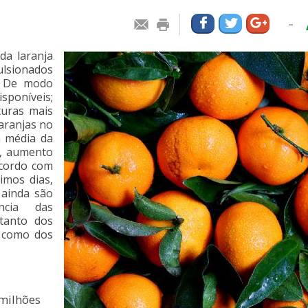
-
da laranja
ulsionados
o. De modo
sponíveis;
uras mais
aranjas no
a média da
g, aumento
acordo com
imos dias,
 ainda são
ncia das
 tanto dos
o como dos
 milhões