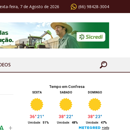
exta-feira, 7 de Agosto de 2026
(66) 98428-3004
ÍDEOS
A
+