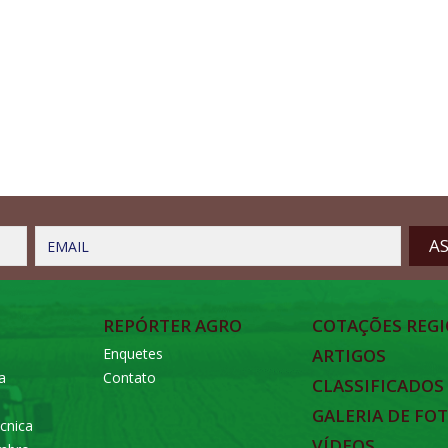
EMAIL
REPÓRTER AGRO
COTAÇÕES REGI
Enquetes
ARTIGOS
a
Contato
CLASSIFICADOS
GALERIA DE FO
cnica
VÍDEOS