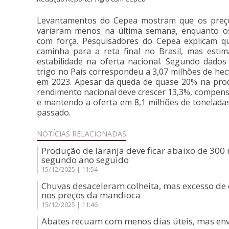
Levantamentos do Cepea mostram que os preço
variaram menos na última semana, enquanto os
com força. Pesquisadores do Cepea explicam qu
caminha para a reta final no Brasil, mas estim
estabilidade na oferta nacional. Segundo dado
trigo no País correspondeu a 3,07 milhões de he
em 2023. Apesar da queda de quase 20% na prod
rendimento nacional deve crescer 13,3%, compen
e mantendo a oferta em 8,1 milhões de tonelada
passado.
NOTÍCIAS
RELACIONADAS
Produção de laranja deve ficar abaixo de 300 
segundo ano seguido
15/12/2025 | 11:54
Chuvas desaceleram colheita, mas excesso d
nos preços da mandioca
15/12/2025 | 11:46
Abates recuam com menos dias úteis, mas env