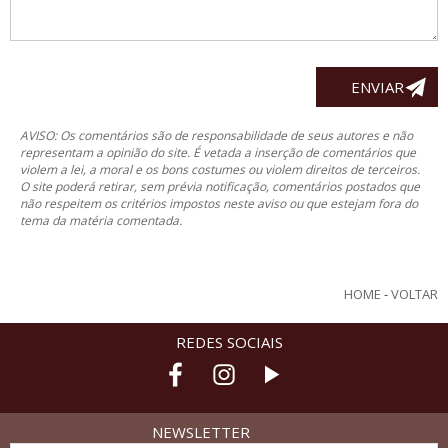
AVISO: Os comentários são de responsabilidade de seus autores e não
representam a opinião do site. É vetada a inserção de comentários que
violem a lei, a moral e os bons costumes ou violem direitos de terceiros.
O site poderá retirar, sem prévia notificação, comentários postados que
não respeitem os critérios impostos neste aviso ou que estejam fora do
tema da matéria comentada.
HOME
-
VOLTAR
REDES SOCIAIS
NEWSLETTER