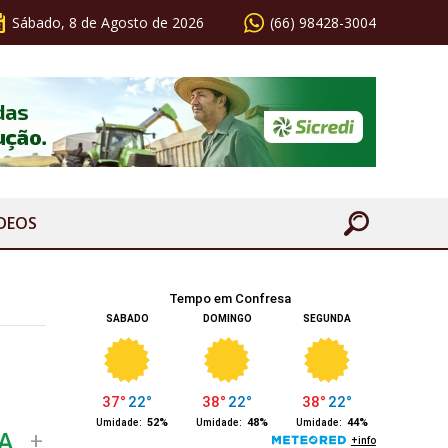
Sábado, 8 de Agosto de 2026
(66) 98428-3004
ÍDEOS
2
A
+