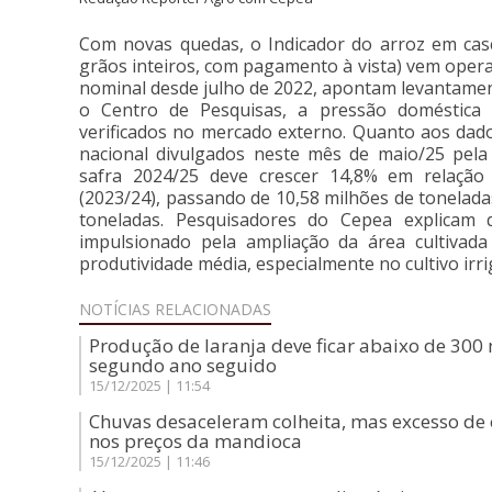
Com novas quedas, o Indicador do arroz em ca
grãos inteiros, com pagamento à vista) vem ope
nominal desde julho de 2022, apontam levantame
o Centro de Pesquisas, a pressão doméstica
verificados no mercado externo. Quanto aos dad
nacional divulgados neste mês de maio/25 pel
safra 2024/25 deve crescer 14,8% em relação
(2023/24), passando de 10,58 milhões de tonelada
toneladas. Pesquisadores do Cepea explicam
impulsionado pela ampliação da área cultivad
produtividade média, especialmente no cultivo irr
NOTÍCIAS
RELACIONADAS
Produção de laranja deve ficar abaixo de 300 
segundo ano seguido
15/12/2025 | 11:54
Chuvas desaceleram colheita, mas excesso d
nos preços da mandioca
15/12/2025 | 11:46