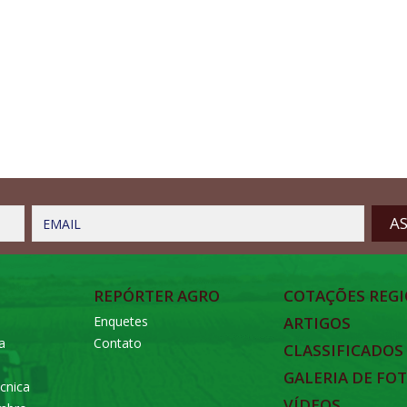
EMAIL
REPÓRTER AGRO
COTAÇÕES REGI
Enquetes
ARTIGOS
a
Contato
CLASSIFICADOS
GALERIA DE FO
cnica
VÍDEOS