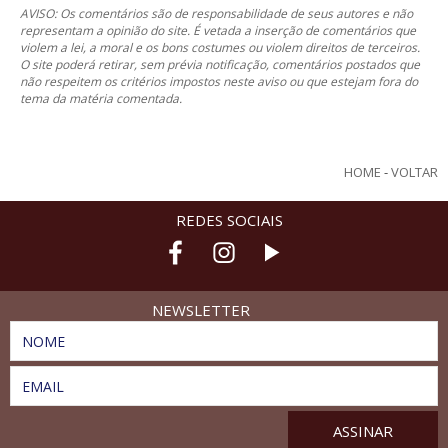
AVISO: Os comentários são de responsabilidade de seus autores e não
representam a opinião do site. É vetada a inserção de comentários que
violem a lei, a moral e os bons costumes ou violem direitos de terceiros.
O site poderá retirar, sem prévia notificação, comentários postados que
não respeitem os critérios impostos neste aviso ou que estejam fora do
tema da matéria comentada.
HOME
-
VOLTAR
REDES SOCIAIS
NEWSLETTER
NOME
EMAIL