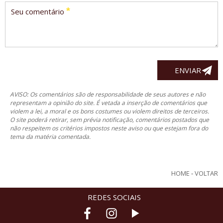
*
Seu comentário
AVISO: Os comentários são de responsabilidade de seus autores e não
representam a opinião do site. É vetada a inserção de comentários que
violem a lei, a moral e os bons costumes ou violem direitos de terceiros.
O site poderá retirar, sem prévia notificação, comentários postados que
não respeitem os critérios impostos neste aviso ou que estejam fora do
tema da matéria comentada.
HOME
-
VOLTAR
REDES SOCIAIS