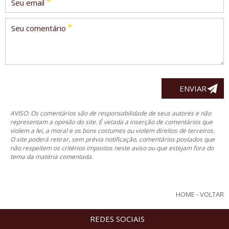
*
Seu email
*
Seu comentário
AVISO: Os comentários são de responsabilidade de seus autores e não
representam a opinião do site. É vetada a inserção de comentários que
violem a lei, a moral e os bons costumes ou violem direitos de terceiros.
O site poderá retirar, sem prévia notificação, comentários postados que
não respeitem os critérios impostos neste aviso ou que estejam fora do
tema da matéria comentada.
HOME
-
VOLTAR
REDES SOCIAIS