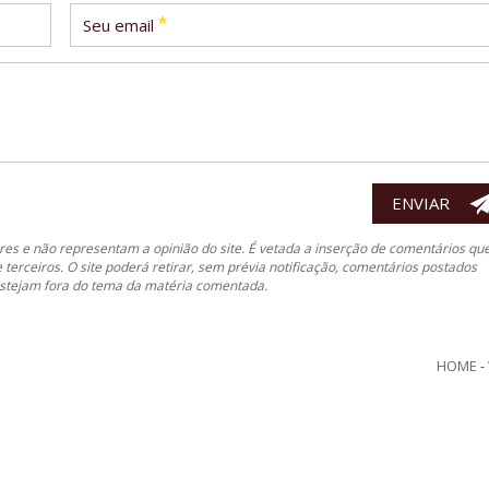
*
Seu email
es e não representam a opinião do site. É vetada a inserção de comentários qu
e terceiros. O site poderá retirar, sem prévia notificação, comentários postados
 estejam fora do tema da matéria comentada.
HOME
-