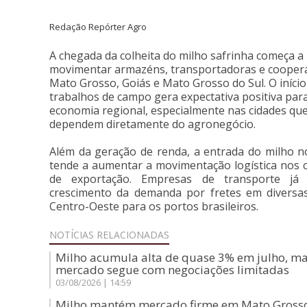
Redação Repórter Agro
A chegada da colheita do milho safrinha começa a
movimentar armazéns, transportadoras e cooper
Mato Grosso, Goiás e Mato Grosso do Sul. O início
trabalhos de campo gera expectativa positiva par
economia regional, especialmente nas cidades qu
dependem diretamente do agronegócio.
Além da geração de renda, a entrada do milho 
tende a aumentar a movimentação logística nos 
de exportação. Empresas de transporte já
crescimento da demanda por fretes em diversa
Centro-Oeste para os portos brasileiros.
NOTÍCIAS
RELACIONADAS
Milho acumula alta de quase 3% em julho, m
mercado segue com negociações limitadas
03/08/2026 | 14:59
Milho mantém mercado firme em Mato Gross