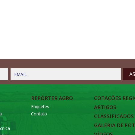
EMAIL
REPÓRTER AGRO
COTAÇÕES REGI
Enquetes
ARTIGOS
a
Contato
CLASSIFICADOS
GALERIA DE FO
cnica
VÍDEOS