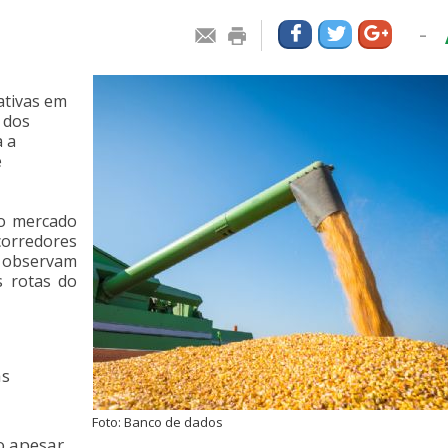
-
ativas em
 dos
a a
e
no mercado
corredores
 observam
s rotas do
as
Foto: Banco de dados
o apesar