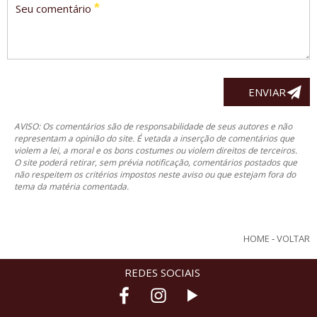
*
Seu comentário
AVISO: Os comentários são de responsabilidade de seus autores e não
representam a opinião do site. É vetada a inserção de comentários que
violem a lei, a moral e os bons costumes ou violem direitos de terceiros.
O site poderá retirar, sem prévia notificação, comentários postados que
não respeitem os critérios impostos neste aviso ou que estejam fora do
tema da matéria comentada.
HOME
-
VOLTAR
REDES SOCIAIS