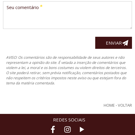
*
Seu comentário
AVISO: Os comentários são de responsabilidade de seus autores e não
representam a opinião do site. É vetada a inserção de comentários que
violem a lei, a moral e os bons costumes ou violem direitos de terceiros.
O site poderá retirar, sem prévia notificação, comentários postados que
não respeitem os critérios impostos neste aviso ou que estejam fora do
tema da matéria comentada.
HOME
-
VOLTAR
REDES SOCIAIS