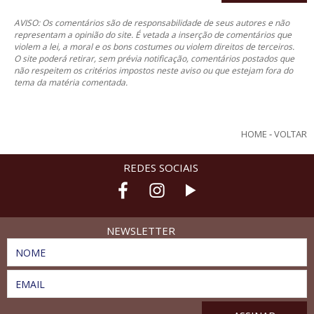
AVISO: Os comentários são de responsabilidade de seus autores e não
representam a opinião do site. É vetada a inserção de comentários que
violem a lei, a moral e os bons costumes ou violem direitos de terceiros.
O site poderá retirar, sem prévia notificação, comentários postados que
não respeitem os critérios impostos neste aviso ou que estejam fora do
tema da matéria comentada.
HOME
-
VOLTAR
REDES SOCIAIS
NEWSLETTER
NOME
EMAIL