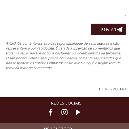
AVISO: Os comentários são de responsabilidade de seus autores e não
representam a opinião do site. É vetada a inserção de comentários que
violem a lei, a moral e os bons costumes ou violem direitos de terceiros.
O site poderá retirar, sem prévia notificação, comentários postados que
não respeitem os critérios impostos neste aviso ou que estejam fora do
tema da matéria comentada.
HOME
-
VOLTAR
REDES SOCIAIS
NEWSLETTER