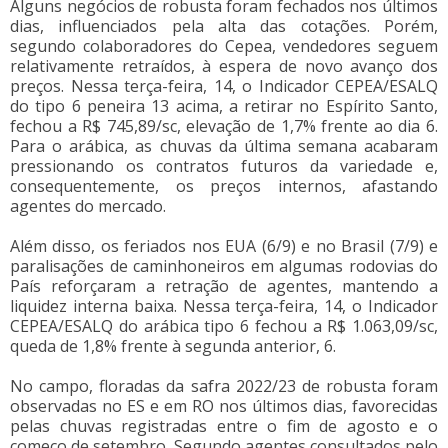
Alguns negócios de robusta foram fechados nos últimos
dias, influenciados pela alta das cotações. Porém,
segundo colaboradores do Cepea, vendedores seguem
relativamente retraídos, à espera de novo avanço dos
preços. Nessa terça-feira, 14, o Indicador CEPEA/ESALQ
do tipo 6 peneira 13 acima, a retirar no Espírito Santo,
fechou a R$ 745,89/sc, elevação de 1,7% frente ao dia 6.
Para o arábica, as chuvas da última semana acabaram
pressionando os contratos futuros da variedade e,
consequentemente, os preços internos, afastando
agentes do mercado.
Além disso, os feriados nos EUA (6/9) e no Brasil (7/9) e
paralisações de caminhoneiros em algumas rodovias do
País reforçaram a retração de agentes, mantendo a
liquidez interna baixa. Nessa terça-feira, 14, o Indicador
CEPEA/ESALQ do arábica tipo 6 fechou a R$ 1.063,09/sc,
queda de 1,8% frente à segunda anterior, 6.
No campo, floradas da safra 2022/23 de robusta foram
observadas no ES e em RO nos últimos dias, favorecidas
pelas chuvas registradas entre o fim de agosto e o
começo de setembro. Segundo agentes consultados pelo