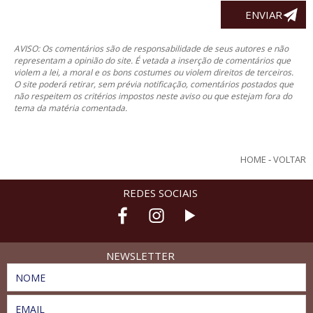
AVISO: Os comentários são de responsabilidade de seus autores e não
representam a opinião do site. É vetada a inserção de comentários que
violem a lei, a moral e os bons costumes ou violem direitos de terceiros.
O site poderá retirar, sem prévia notificação, comentários postados que
não respeitem os critérios impostos neste aviso ou que estejam fora do
tema da matéria comentada.
HOME
-
VOLTAR
REDES SOCIAIS
NEWSLETTER
NOME
EMAIL