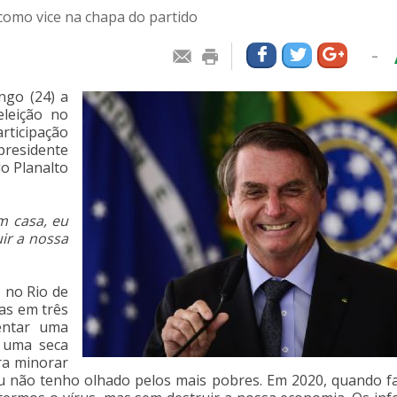
 como vice na chapa do partido
-
ingo (24) a
eleição no
rticipação
presidente
o Planalto
m casa, eu
ir a nossa
 no Rio de
das em três
entar uma
 uma seca
ra minorar
u não tenho olhado pelos mais pobres. Em 2020, quando f