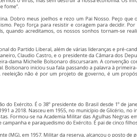
termos o vírus, mas sem destruir a nossa economia. Os inf
e fome”.
tina. Dobro meus joelhos e rezo um Pai Nosso. Peço que 
smo. Peço força para resistir e coragem para decidir. Por 
ís, quando acreditamos, os nossos sonhos tornam-se reali
al do Partido Liberal, além de várias lideranças e pré-can
Janeiro, Claudio Castro, e o presidente da Câmara dos Depu
meira-dama Michelle Bolsonaro discursaram. A convenção c
. Bolsonaro iniciou sua fala passando a palavra à primeira
A reeleição não é por um projeto de governo, é um propós
o do Exército. É o 38º presidente do Brasil desde 1º de jan
1991 a 2018. Nasceu em 1955, no município de Glicério, no i
stas. Formou-se na Academia Militar das Agulhas Negras em
e campanha e paraquedismo do Exército. É pai de cinco filhos
e (MG), em 1957. Militar da reserva, alcançou o posto de g