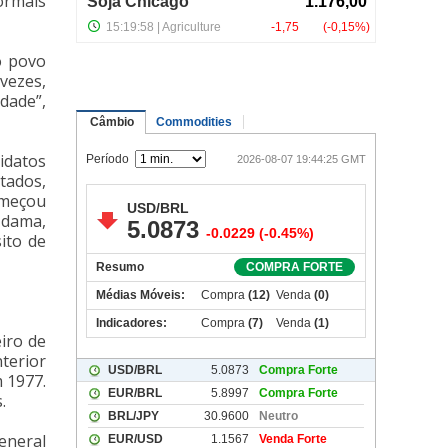
ormais
o povo
vezes,
dade”,
didatos
tados,
omeçou
-dama,
ito de
eiro de
nterior
 1977.
.
eneral