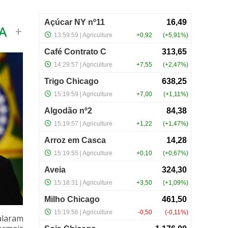
A
+
alaram