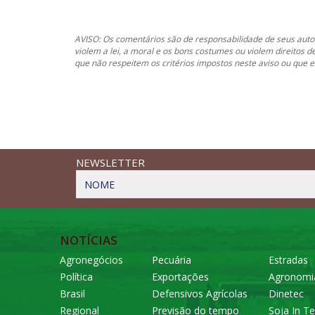
AVISO: Os comentários são de responsabilidade de seus autor
violem a lei, a moral e os bons costumes ou violem direitos d
que não respeitem os critérios impostos neste aviso ou que
NEWSLETTER
NOME
NOTÍCIAS
Agronegócios
Pecuária
Estradas
Política
Exportações
Agronomi
Brasil
Defensivos Agrícolas
Dinetec
Regional
Previsão do tempo
Soja In Te