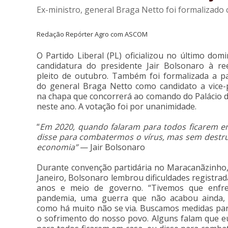
Ex-ministro, general Braga Netto foi formalizado
Redação Repórter Agro com ASCOM
O Partido Liberal (PL) oficializou no último dom
candidatura do presidente Jair Bolsonaro à re
pleito de outubro. Também foi formalizada a pa
do general Braga Netto como candidato a vice-
na chapa que concorrerá ao comando do Palácio d
neste ano. A votação foi por unanimidade.
“
Em 2020, quando falaram para todos ficarem e
disse para combatermos o vírus, mas sem destru
economia”
— Jair Bolsonaro
Durante convenção partidária no Maracanãzinho,
Janeiro, Bolsonaro lembrou dificuldades registra
anos e meio de governo. “Tivemos que enfr
pandemia, uma guerra que não acabou ainda,
como há muito não se via. Buscamos medidas pa
o sofrimento do nosso povo. Alguns falam que e