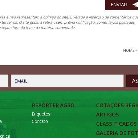
es e não representam a opinião do site. É vetada a inserção de comentários qu
e terceiros. O site poderá retirar, sem prévia notificação, comentários postados
 estejam fora do tema da matéria comentada.
HOME
-
EMAIL
REPÓRTER AGRO
COTAÇÕES REGI
Enquetes
ARTIGOS
a
Contato
CLASSIFICADOS
GALERIA DE FO
cnica