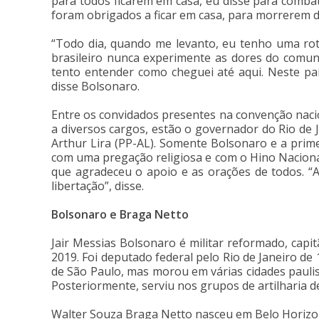
para todos ficarem em casa, eu disse para comba
foram obrigados a ficar em casa, para morrerem d
“Todo dia, quando me levanto, eu tenho uma ro
brasileiro nunca experimente as dores do comuni
tento entender como cheguei até aqui. Neste pa
disse Bolsonaro.
Entre os convidados presentes na convenção nacion
a diversos cargos, estão o governador do Rio de 
Arthur Lira (PP-AL). Somente Bolsonaro e a pri
com uma pregação religiosa e com o Hino Nacional
que agradeceu o apoio e as orações de todos. “
libertação”, disse.
Bolsonaro e Braga Netto
Jair Messias Bolsonaro é militar reformado, capitã
2019. Foi deputado federal pelo Rio de Janeiro de 
de São Paulo, mas morou em várias cidades pauli
Posteriormente, serviu nos grupos de artilharia d
Walter Souza Braga Netto nasceu em Belo Horizont