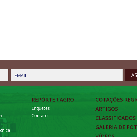
EMAIL
REPÓRTER AGRO
COTAÇÕES REGI
Enquetes
ARTIGOS
a
Contato
CLASSIFICADOS
GALERIA DE FO
cnica
VÍDEOS