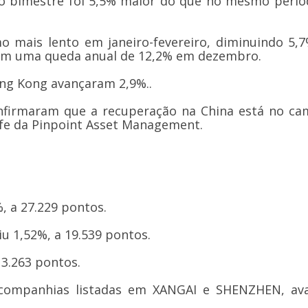
ro bimestre foi 5,5% maior do que no mesmo perío
mo mais lento em janeiro-fevereiro, diminuindo 5,
com uma queda anual de 12,2% em dezembro.
ong Kong avançaram 2,9%..
nfirmaram que a recuperação na China está no ca
efe da Pinpoint Asset Management.
, a 27.229 pontos.
 1,52%, a 19.539 pontos.
 3.263 pontos.
s companhias listadas em XANGAI e SHENZHEN, av