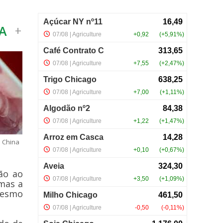
A
+
 China
ão ao
mas a
mesmo