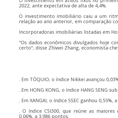
O investimento em ativos fixos no primei
2022, ante expectativa de alta de 4,4%.
O investimento imobiliário caiu a um rit
relação ao ano anterior, em comparação 
Incorporadoras imobiliárias listadas em H
"Os dados econômicos divulgados hoje co
certo", disse Zhiwei Zhang, economista-ch
. Em TÓQUIO, o índice Nikkei avançou 0,03%
. Em HONG KONG, o índice HANG SENG subiu
. Em XANGAI, o índice SSEC ganhou 0,55%, a
. O índice CSI300, que reúne as maiore
0,06%, a 3.986 pontos.