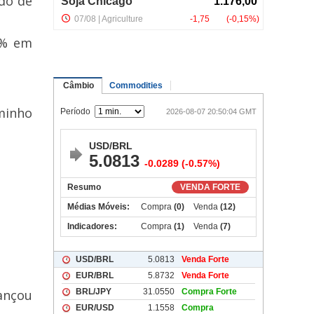
do de
7% em
minho
ançou