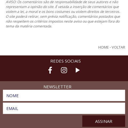
AVISO: Os comentários são de responsabilidade de seus autores e não
representam a opinião do site. É vetada a inserção de comentários que
violem a lei, a moral e os bons costumes ou violem direitos de terceiros.
O site poderá retirar, sem prévia notificação, comentários postados que
não respeitem os critérios impostos neste aviso ou que estejam fora do
tema da matéria comentada.
HOME
-
VOLTAR
REDES SOCIAIS
NEWSLETTER
NOME
EMAIL