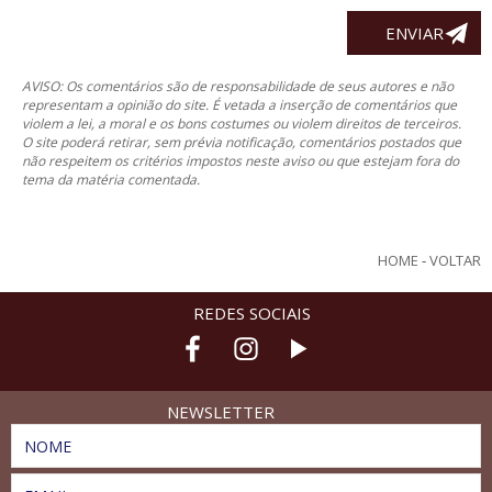
AVISO: Os comentários são de responsabilidade de seus autores e não
representam a opinião do site. É vetada a inserção de comentários que
violem a lei, a moral e os bons costumes ou violem direitos de terceiros.
O site poderá retirar, sem prévia notificação, comentários postados que
não respeitem os critérios impostos neste aviso ou que estejam fora do
tema da matéria comentada.
HOME
-
VOLTAR
REDES SOCIAIS
NEWSLETTER
NOME