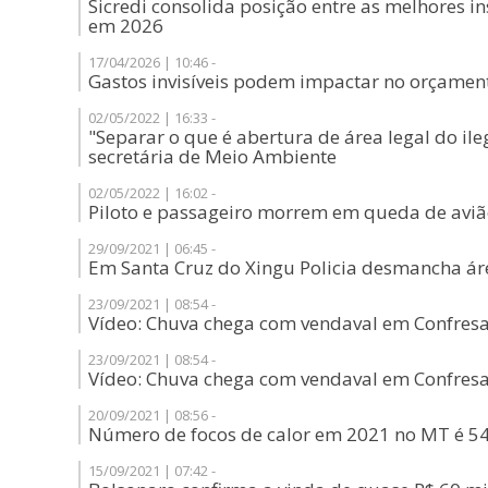
Sicredi consolida posição entre as melhores in
em 2026
17/04/2026 | 10:46 -
Gastos invisíveis podem impactar no orçamen
02/05/2022 | 16:33 -
"Separar o que é abertura de área legal do ileg
secretária de Meio Ambiente
02/05/2022 | 16:02 -
Piloto e passageiro morrem em queda de avi
29/09/2021 | 06:45 -
Em Santa Cruz do Xingu Policia desmancha ár
23/09/2021 | 08:54 -
Vídeo: Chuva chega com vendaval em Confresa 
23/09/2021 | 08:54 -
Vídeo: Chuva chega com vendaval em Confresa 
20/09/2021 | 08:56 -
Número de focos de calor em 2021 no MT é 
15/09/2021 | 07:42 -