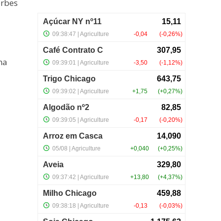
orbes
ma