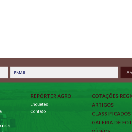
EMAIL
REPÓRTER AGRO
COTAÇÕES REGI
Enquetes
ARTIGOS
a
Contato
CLASSIFICADOS
GALERIA DE FO
cnica
VÍDEOS