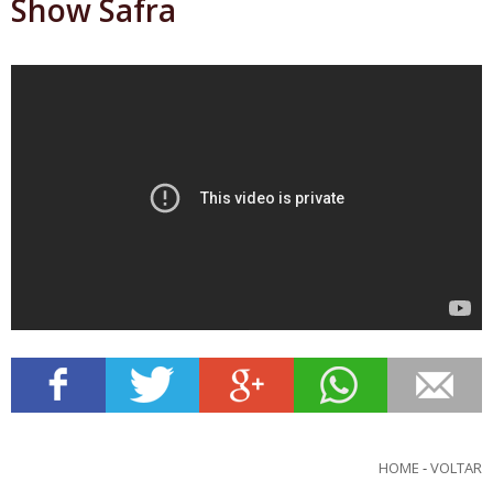
Show Safra
HOME
-
VOLTAR