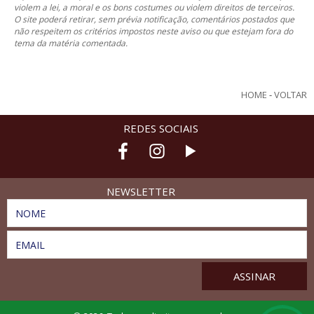
violem a lei, a moral e os bons costumes ou violem direitos de terceiros.
O site poderá retirar, sem prévia notificação, comentários postados que
não respeitem os critérios impostos neste aviso ou que estejam fora do
tema da matéria comentada.
HOME
-
VOLTAR
REDES SOCIAIS
NEWSLETTER
NOME
EMAIL