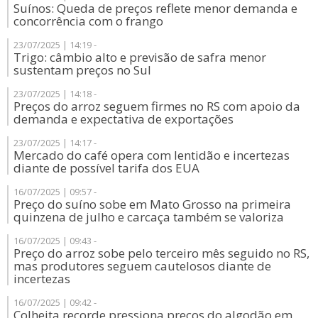
Suínos: Queda de preços reflete menor demanda e
concorrência com o frango
23/07/2025 | 14:19 -
Trigo: câmbio alto e previsão de safra menor
sustentam preços no Sul
23/07/2025 | 14:18 -
Preços do arroz seguem firmes no RS com apoio da
demanda e expectativa de exportações
23/07/2025 | 14:17 -
Mercado do café opera com lentidão e incertezas
diante de possível tarifa dos EUA
16/07/2025 | 09:57 -
Preço do suíno sobe em Mato Grosso na primeira
quinzena de julho e carcaça também se valoriza
16/07/2025 | 09:43 -
Preço do arroz sobe pelo terceiro mês seguido no RS,
mas produtores seguem cautelosos diante de
incertezas
16/07/2025 | 09:42 -
Colheita recorde pressiona preços do algodão em