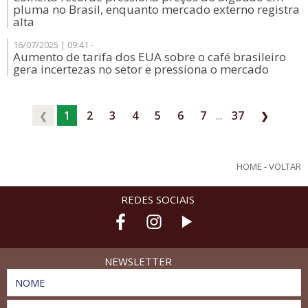
pluma no Brasil, enquanto mercado externo registra
alta
16/07/2025 | 09:41 -
Aumento de tarifa dos EUA sobre o café brasileiro
gera incertezas no setor e pressiona o mercado
1
2
3
4
5
6
7
...
37
❮
❯
HOME
-
VOLTAR
REDES SOCIAIS
NEWSLETTER
NOME