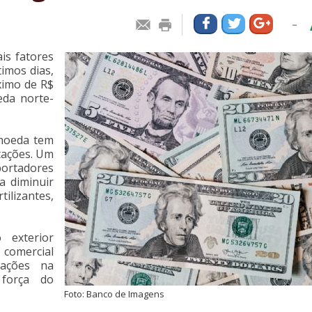
-
is fatores
timos dias,
ximo de R$
da norte-
 moeda tem
tações. Um
portadores
a diminuir
lizantes,
 exterior
 comercial
tações na
força do
Foto: Banco de Imagens