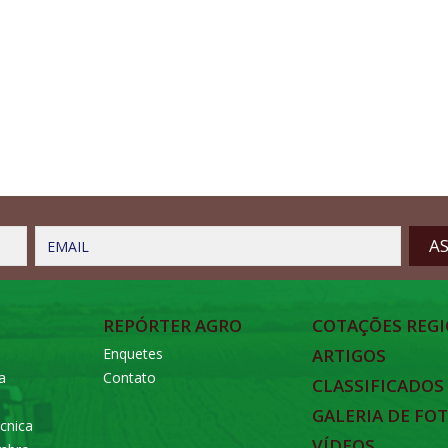
EMAIL
REPÓRTER AGRO
COTAÇÕES REGI
Enquetes
ARTIGOS
a
Contato
CLASSIFICADOS
GALERIA DE FO
cnica
VÍDEOS