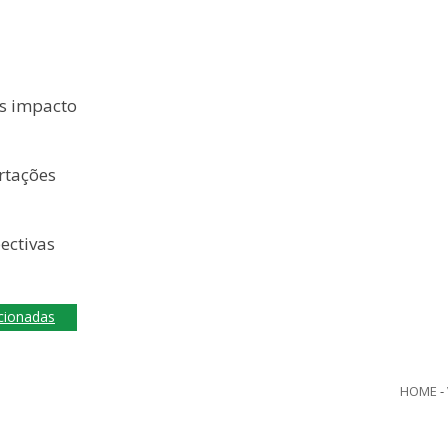
s impacto
rtações
ectivas
acionadas
HOME
-