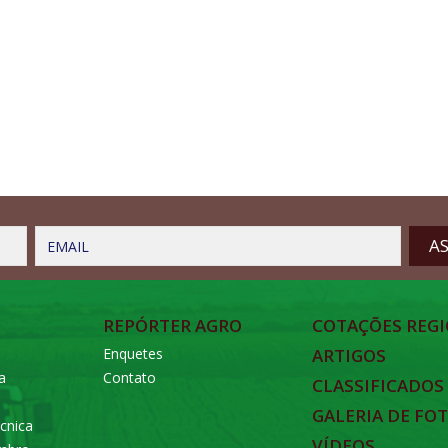
EMAIL
REPÓRTER AGRO
COTAÇÕES REGI
Enquetes
ARTIGOS
a
Contato
CLASSIFICADOS
GALERIA DE FO
cnica
VÍDEOS