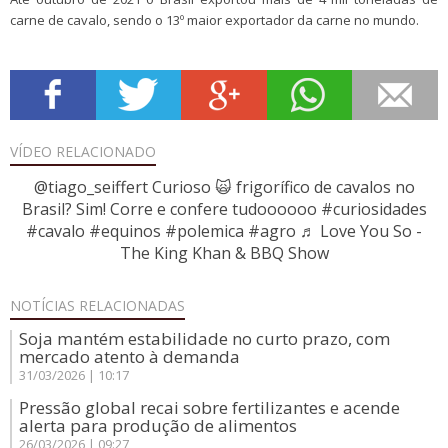
carne de cavalo, sendo o 13º maior exportador da carne no mundo.
VÍDEO
RELACIONADO
@tiago_seiffert
Curioso 🙀 frigorífico de cavalos no
Brasil? Sim! Corre e confere tudoooooo
#curiosidades
#cavalo
#equinos
#polemica
#agro
♬ Love You So -
The King Khan & BBQ Show
NOTÍCIAS
RELACIONADAS
Soja mantém estabilidade no curto prazo, com
mercado atento à demanda
31/03/2026 | 10:17
Pressão global recai sobre fertilizantes e acende
alerta para produção de alimentos
26/03/2026 | 09:27