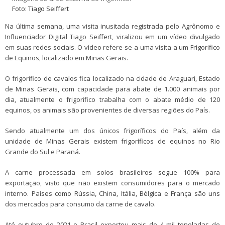
Foto: Tiago Seiffert
Na última semana, uma visita inusitada registrada pelo Agrônomo e
Influenciador Digital Tiago Seiffert, viralizou em um vídeo divulgado
em suas redes sociais. O vídeo refere-se a uma visita a um Frigorifico
de Equinos, localizado em Minas Gerais.
O frigorifico de cavalos fica localizado na cidade de Araguari, Estado
de Minas Gerais, com capacidade para abate de 1.000 animais por
dia, atualmente o frigorifico trabalha com o abate médio de 120
equinos, os animais são provenientes de diversas regiões do País.
Sendo atualmente um dos únicos frigoríficos do País, além da
unidade de Minas Gerais existem frigoríficos de equinos no Rio
Grande do Sul e Paraná.
A carne processada em solos brasileiros segue 100% para
exportação, visto que não existem consumidores para o mercado
interno. Países como Rússia, China, Itália, Bélgica e França são uns
dos mercados para consumo da carne de cavalo.
Até outubro de 2021 o Brasil exportou mais de 4 mil toneladas de