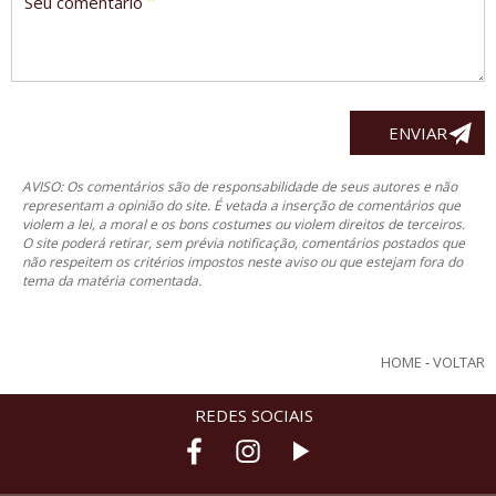
*
Seu comentário
AVISO: Os comentários são de responsabilidade de seus autores e não
representam a opinião do site. É vetada a inserção de comentários que
violem a lei, a moral e os bons costumes ou violem direitos de terceiros.
O site poderá retirar, sem prévia notificação, comentários postados que
não respeitem os critérios impostos neste aviso ou que estejam fora do
tema da matéria comentada.
HOME
-
VOLTAR
REDES SOCIAIS