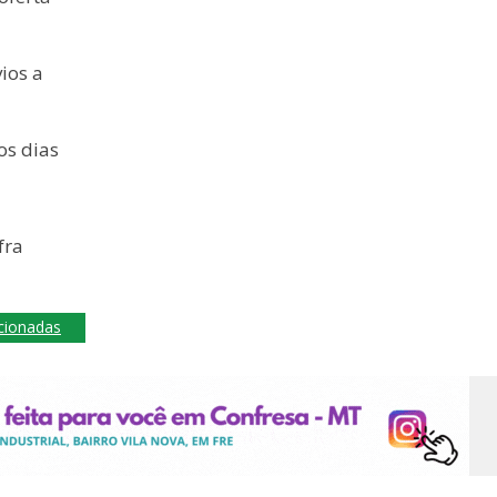
ios a
os dias
a
fra
acionadas