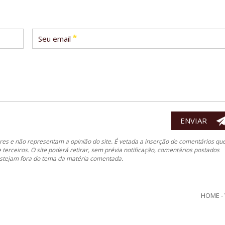
*
Seu email
es e não representam a opinião do site. É vetada a inserção de comentários qu
e terceiros. O site poderá retirar, sem prévia notificação, comentários postados
 estejam fora do tema da matéria comentada.
HOME
-