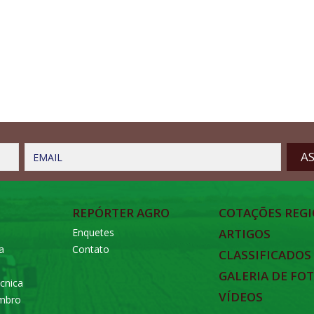
EMAIL
REPÓRTER AGRO
COTAÇÕES REGI
Enquetes
ARTIGOS
a
Contato
CLASSIFICADOS
GALERIA DE FO
cnica
VÍDEOS
embro