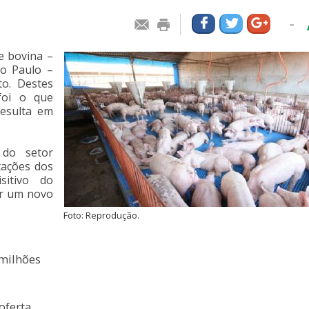
-
e bovina –
ão Paulo –
o. Destes
foi o que
resulta em
 do setor
tações dos
sitivo do
er um novo
Foto: Reprodução.
 milhões
oferta