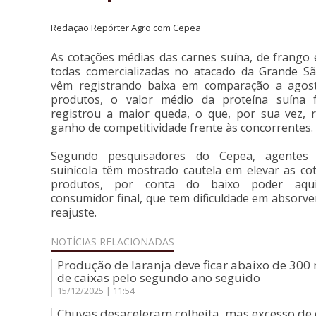
Redação Repórter Agro com Cepea
As cotações médias das carnes suína, de frango 
todas comercializadas no atacado da Grande S
vêm registrando baixa em comparação a agost
produtos, o valor médio da proteína suína 
registrou a maior queda, o que, por sua vez, 
ganho de competitividade frente às concorrentes.
Segundo pesquisadores do Cepea, agentes
suinícola têm mostrado cautela em elevar as co
produtos, por conta do baixo poder aqui
consumidor final, que tem dificuldade em absorv
reajuste.
NOTÍCIAS
RELACIONADAS
Produção de laranja deve ficar abaixo de 300
de caixas pelo segundo ano seguido
15/12/2025 | 11:54
Chuvas desaceleram colheita, mas excesso de 