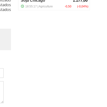
lizado
stados
stados