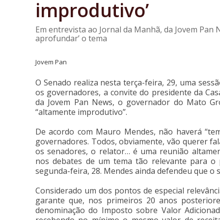
improdutivo’
Em entrevista ao Jornal da Manhã, da Jovem Pan
aprofundar’ o tema
Jovem Pan
O Senado realiza nesta terça-feira, 29, uma sess
os governadores, a convite do presidente da Cas
da Jovem Pan News, o governador do Mato Gros
“altamente improdutivo”.
De acordo com Mauro Mendes, não haverá “tem
governadores. Todos, obviamente, vão querer fala
os senadores, o relator… é uma reunião altame
nos debates de um tema tão relevante para o p
segunda-feira, 28. Mendes ainda defendeu que o s
Considerado um dos pontos de especial relevância
garante que, nos primeiros 20 anos posterior
denominação do Imposto sobre Valor Adicionado