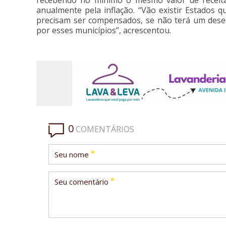
recebendo no mínimo o mesmo valor de receita
anualmente pela inflação. “Vão existir Estados
precisam ser compensados, se não terá um desequ
por esses municípios”, acrescentou.
0
COMENTÁRIOS
*
Seu nome
*
Seu comentário