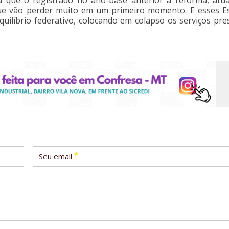
 que o registrado no ano-base anterior à reforma, atua
 que vão perder muito em um primeiro momento. E esses E
ilíbrio federativo, colocando em colapso os serviços pre
*
Seu email