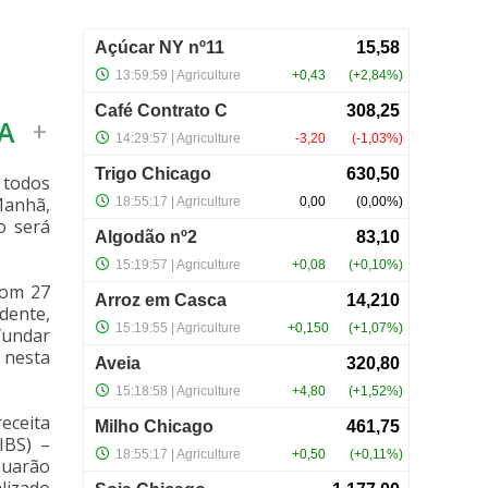
A
+
 todos
Manhã,
o será
com 27
dente,
fundar
 nesta
eceita
IBS) –
nuarão