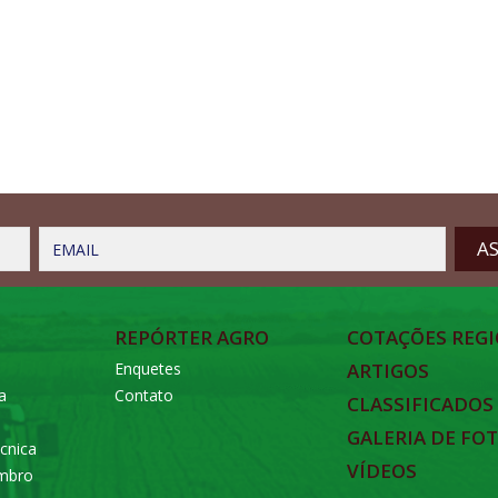
EMAIL
REPÓRTER AGRO
COTAÇÕES REGI
Enquetes
ARTIGOS
a
Contato
CLASSIFICADOS
GALERIA DE FO
cnica
VÍDEOS
embro