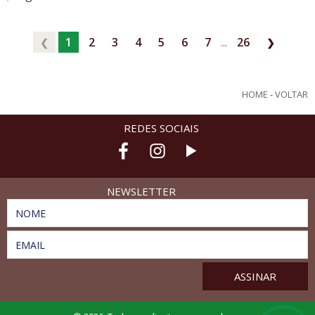
1
2
3
4
5
6
7
...
26
❮
❯
HOME
-
VOLTAR
REDES SOCIAIS
NEWSLETTER
NOME
EMAIL