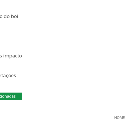
o do boi
s impacto
rtações
acionadas
HOME
-