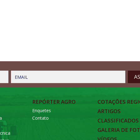
EMAIL
REPÓRTER AGRO
COTAÇÕES REGI
Enquetes
ARTIGOS
a
Contato
CLASSIFICADOS
GALERIA DE FO
cnica
VÍDEOS