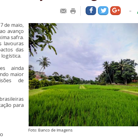
-
27 de maio,
 ao avanço
ima safra.
s lavouras
pactos das
logística.
es ainda
indo maior
isões de
rasileiras
tação para
Foto: Banco de Imagens
no