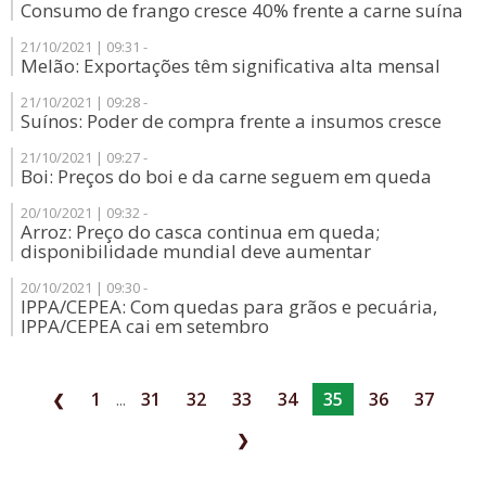
Consumo de frango cresce 40% frente a carne suína
21/10/2021 | 09:31 -
Melão: Exportações têm significativa alta mensal
21/10/2021 | 09:28 -
Suínos: Poder de compra frente a insumos cresce
21/10/2021 | 09:27 -
Boi: Preços do boi e da carne seguem em queda
20/10/2021 | 09:32 -
Arroz: Preço do casca continua em queda;
disponibilidade mundial deve aumentar
20/10/2021 | 09:30 -
IPPA/CEPEA: Com quedas para grãos e pecuária,
IPPA/CEPEA cai em setembro
1
...
31
32
33
34
35
36
37
❮
❯