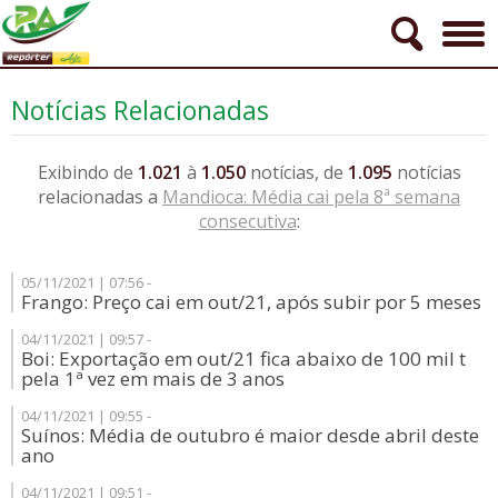
Notícias Relacionadas
Exibindo de
1.021
à
1.050
notícias, de
1.095
notícias
relacionadas a
Mandioca: Média cai pela 8ª semana
consecutiva
:
05/11/2021 | 07:56 -
Frango: Preço cai em out/21, após subir por 5 meses
04/11/2021 | 09:57 -
Boi: Exportação em out/21 fica abaixo de 100 mil t
pela 1ª vez em mais de 3 anos
04/11/2021 | 09:55 -
Suínos: Média de outubro é maior desde abril deste
ano
04/11/2021 | 09:51 -