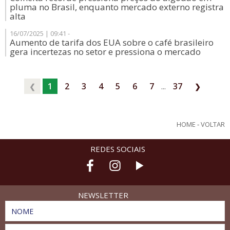
pluma no Brasil, enquanto mercado externo registra
alta
16/07/2025 | 09:41 -
Aumento de tarifa dos EUA sobre o café brasileiro
gera incertezas no setor e pressiona o mercado
1
2
3
4
5
6
7
...
37
❮
❯
HOME
-
VOLTAR
REDES SOCIAIS
NEWSLETTER
NOME