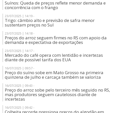
Suínos: Queda de preços reflete menor demanda e
concorrência com o frango
23/07/2025 | 14:19 -
Trigo: câmbio alto e previsão de safra menor
sustentam preços no Sul
23/07/2025 | 14:18 -
Preços do arroz seguem firmes no RS com apoio da
demanda e expectativa de exportações
23/07/2025 | 14:17 -
Mercado do café opera com lentidão e incertezas
diante de possível tarifa dos EUA
16/07/2025 | 09:57 -
Preço do suíno sobe em Mato Grosso na primeira
quinzena de julho e carcaça também se valoriza
16/07/2025 | 09:43 -
Preço do arroz sobe pelo terceiro mês seguido no RS,
mas produtores seguem cautelosos diante de
incertezas
16/07/2025 | 09:42 -
Colheita recorde pressiona preços do algodão em