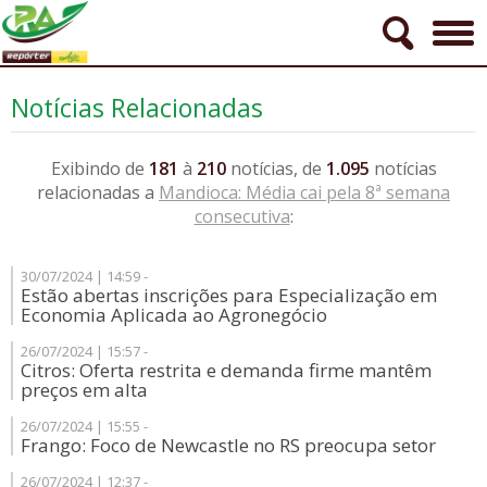
Notícias Relacionadas
Exibindo de
181
à
210
notícias, de
1.095
notícias
relacionadas a
Mandioca: Média cai pela 8ª semana
consecutiva
:
30/07/2024 | 14:59 -
Estão abertas inscrições para Especialização em
Economia Aplicada ao Agronegócio
26/07/2024 | 15:57 -
Citros: Oferta restrita e demanda firme mantêm
preços em alta
26/07/2024 | 15:55 -
Frango: Foco de Newcastle no RS preocupa setor
26/07/2024 | 12:37 -