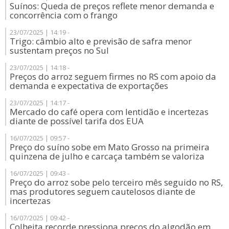
Suínos: Queda de preços reflete menor demanda e
concorrência com o frango
23/07/2025 | 14:19 -
Trigo: câmbio alto e previsão de safra menor
sustentam preços no Sul
23/07/2025 | 14:18 -
Preços do arroz seguem firmes no RS com apoio da
demanda e expectativa de exportações
23/07/2025 | 14:17 -
Mercado do café opera com lentidão e incertezas
diante de possível tarifa dos EUA
16/07/2025 | 09:57 -
Preço do suíno sobe em Mato Grosso na primeira
quinzena de julho e carcaça também se valoriza
16/07/2025 | 09:43 -
Preço do arroz sobe pelo terceiro mês seguido no RS,
mas produtores seguem cautelosos diante de
incertezas
16/07/2025 | 09:42 -
Colheita recorde pressiona preços do algodão em