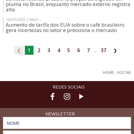
pluma no Brasil, enquanto mercado externo registra
alta
16/07/2025 | 09:41 -
Aumento de tarifa dos EUA sobre o café brasileiro
gera incertezas no setor e pressiona o mercado
1
2
3
4
5
6
7
...
37
❮
❯
HOME
-
VOLTAR
REDES SOCIAIS
NEWSLETTER
NOME