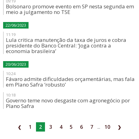
09:19
Bolsonaro promove evento em SP nesta segunda em
meio a julgamento no TSE
22/06/2023
11:19
Lula critica manutenção da taxa de juros e cobra
presidente do Banco Central: ‘Joga contra a
economia brasileira’
20/06/2023
10:24
Fávaro admite dificuldades orçamentárias, mas fala
em Plano Safra ‘robusto’
10:18
Governo teme novo desgaste com agronegócio por
Plano Safra
1
2
3
4
5
6
7
...
10
❮
❯