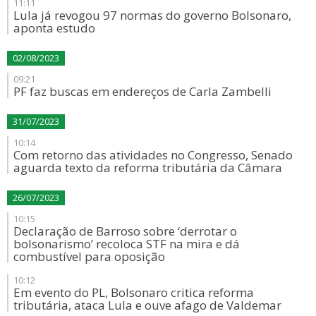
11:11
Lula já revogou 97 normas do governo Bolsonaro,
aponta estudo
02/08/2023
09:21
PF faz buscas em endereços de Carla Zambelli
31/07/2023
10:14
Com retorno das atividades no Congresso, Senado
aguarda texto da reforma tributária da Câmara
26/07/2023
10:15
Declaração de Barroso sobre ‘derrotar o
bolsonarismo’ recoloca STF na mira e dá
combustível para oposição
10:12
Em evento do PL, Bolsonaro critica reforma
tributária, ataca Lula e ouve afago de Valdemar