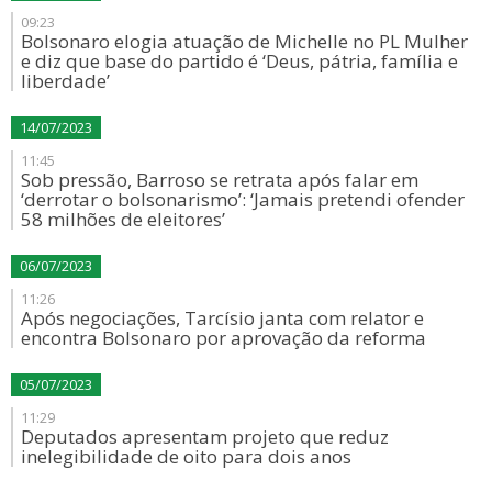
09:23
Bolsonaro elogia atuação de Michelle no PL Mulher
e diz que base do partido é ‘Deus, pátria, família e
liberdade’
14/07/2023
11:45
Sob pressão, Barroso se retrata após falar em
‘derrotar o bolsonarismo’: ‘Jamais pretendi ofender
58 milhões de eleitores’
06/07/2023
11:26
Após negociações, Tarcísio janta com relator e
encontra Bolsonaro por aprovação da reforma
05/07/2023
11:29
Deputados apresentam projeto que reduz
inelegibilidade de oito para dois anos